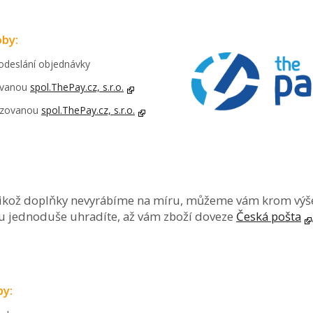
by:
odeslání objednávky
zovanou
spol.ThePay.cz, s.r.o.
vozovanou
spol.ThePay.cz, s.r.o.
likož doplňky nevyrábíme na míru, můžeme vám krom výš
 jednoduše uhradíte, až vám zboží doveze
Česká pošta
by: