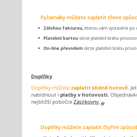
Pyžamáky můžete zaplatit třemi způso
Zálohou fakturou,
kterou vám vystavíme po 
Platební kartou
skrze platební bránu provo
On-line převodem
skrze platební bránu pro
Doplňky
Doplňky můžete
zaplatit klidně hotově.
Je
nabídnout i
platby v hotovosti.
Objednávku
nejbližší pobočce
Zásilkovny.
Doplňky můžete zaplatit čtyřmi způso