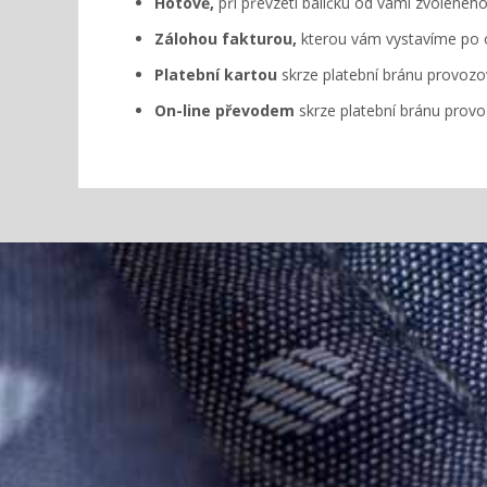
Hotově,
při převzetí balíčku od vámi zvolenéh
Zálohou fakturou,
kterou vám vystavíme po 
Platební kartou
skrze platební bránu provo
On-line převodem
skrze platební bránu pro