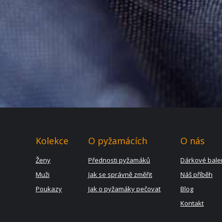
Kolekce
O pyžamácích
O nás
Ženy
Přednosti pyžamáků
Dárkové bale
Muži
Jak se správně změřit
Náš příběh
Poukazy
Jak o pyžamáky pečovat
Blog
Kontakt